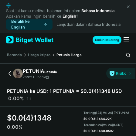
English
日本語
Saat ini kamu melihat halaman ini dalam
Bahasa Indonesia
.
Apakah kamu ingin beralih ke
English
?
Tiếng Việt
Beralih ke
Lanjutkan dalam Bahasa Indonesia
Русский
English
Español (Latinoamérica)
Türkçe
Unduh sekarang
Italiano
Français
Beranda
Harga kripto
Petunia
Harga
Deutsch
简体中文
PETUNIA
Petunia
Risiko
繁體中文
7tPPYT...bonk
Português (Portugal)
Bahasa Indonesia
PETUNIA ke USD:
1 PETUNIA = $0.0{4}1348 USD
ภาษาไทย
0.00%
1H
हिन्दी
বাংলা
Tertinggi 24j
Vol 24j (PETUNIA)
$
0.0{4}1348
Español
$
0.0{4}1348
4.22K
Terendah 24j
Vol 24j
(USDT)
0.00%
Português (Brasil)
$
0.0{4}1348
0.0592
Español (Argentina)