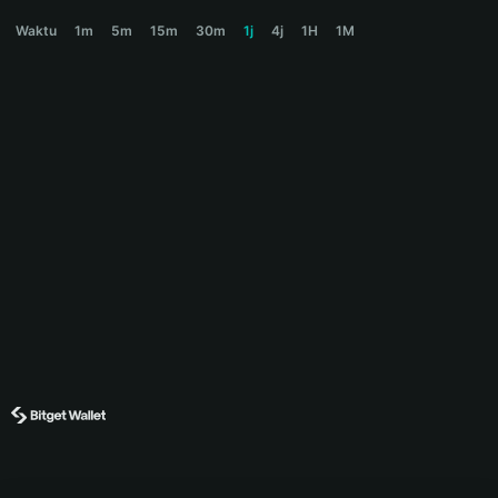
PETUNIA Price Chart
Waktu
1m
5m
15m
30m
1j
4j
1H
1M