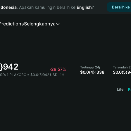
ndonesia
. Apakah kamu ingin beralih ke
English
?
Beralih ke
Predictions
Selengkapnya
5}942
Tertinggi 24j
Terendah 2
-29.57%
$0.0{4}1338
$0.0{5}9
SD:
1 PLAKORO = $0.0{5}942 USD
1H
Lite
P