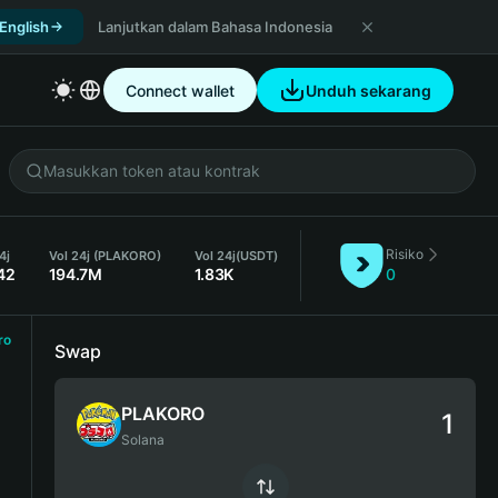
 English
Lanjutkan dalam Bahasa Indonesia
Connect wallet
Unduh sekarang
Risiko
4j
Vol 24j (PLAKORO)
Vol 24j
(USDT)
42
194.7M
1.83K
0
ro
Swap
PLAKORO
Solana