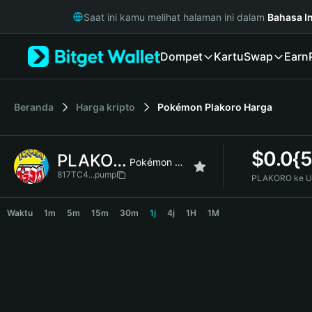
English
Saat ini kamu melihat halaman ini dalam
Bahasa I
日本語
Tiếng Việt
Dompet
Kartu
Swap
Earn
Русский
Español (Latinoamérica)
Türkçe
Italiano
Beranda
Harga kripto
Pokémon Plakoro
Harga
Français
Deutsch
$
0.0{
PLAKORO
简体中文
Pokémon Plakoro
繁體中文
817TC4...pump
PLAKORO ke U
Português (Portugal)
PLAKORO Price Chart
Bahasa Indonesia
Waktu
1m
5m
15m
30m
1j
4j
1H
1M
ภาษาไทย
हिन्दी
বাংলা
Español
Português (Brasil)
Español (Argentina)