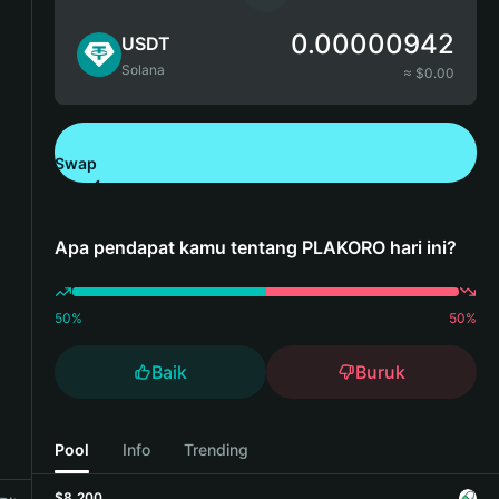
0.00000942
USDT
Solana
≈ $
0.00
Swap
Unduh Bitget Wallet
Apa pendapat kamu tentang PLAKORO hari ini?
50
%
50
%
Baik
Buruk
Pool
Info
Trending
$8,200