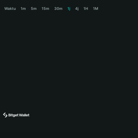
KIPPAH Price Chart
Waktu
1m
5m
15m
30m
1j
4j
1H
1M