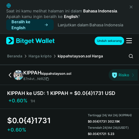
English
日本語
Saat ini kamu melihat halaman ini dalam
Bahasa Indonesia
.
Apakah kamu ingin beralih ke
English
?
Tiếng Việt
Beralih ke
Lanjutkan dalam Bahasa Indonesia
Русский
English
Español (Latinoamérica)
Türkçe
Unduh sekarang
Italiano
Français
Beranda
Harga kripto
kippahstayson.sol
Harga
Deutsch
简体中文
KIPPAH
kippahstayson.sol
Risiko
繁體中文
87n4vt...NtRZ
Português (Portugal)
Bahasa Indonesia
KIPPAH ke USD:
1 KIPPAH = $0.0{4}1731 USD
ภาษาไทย
+0.60%
1H
हिन्दी
বাংলা
Tertinggi 24j
Vol 24j (KIPPAH)
$
0.0{4}1731
Español
$
0.0{4}1731
302.19K
Terendah 24j
Vol 24j
(USDT)
+0.60%
Português (Brasil)
$
0.0{4}1721
5.23
Español (Argentina)