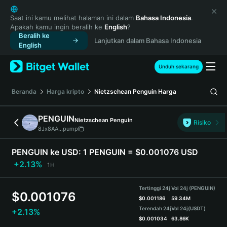
English
日本語
Saat ini kamu melihat halaman ini dalam
Bahasa Indonesia
.
Apakah kamu ingin beralih ke
English
?
Tiếng Việt
Beralih ke
Lanjutkan dalam Bahasa Indonesia
Русский
English
Español (Latinoamérica)
Türkçe
Unduh sekarang
Italiano
Français
Beranda
Harga kripto
Nietzschean Penguin
Harga
Deutsch
简体中文
PENGUIN
Nietzschean Penguin
Risiko
繁體中文
8Jx8AA...pump
Português (Portugal)
Bahasa Indonesia
PENGUIN ke USD:
1 PENGUIN = $0.001076 USD
ภาษาไทย
+2.13%
1H
हिन्दी
বাংলা
Tertinggi 24j
Vol 24j (PENGUIN)
$
0.001076
Español
$
0.001186
59.34M
Terendah 24j
Vol 24j
(USDT)
+2.13%
Português (Brasil)
$
0.001034
63.86K
Español (Argentina)