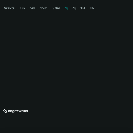
PENGUIN Price Chart
Waktu
1m
5m
15m
30m
1j
4j
1H
1M