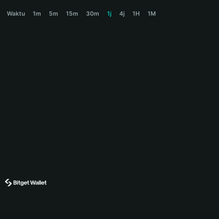
XBONK Price Chart
Waktu
1m
5m
15m
30m
1j
4j
1H
1M