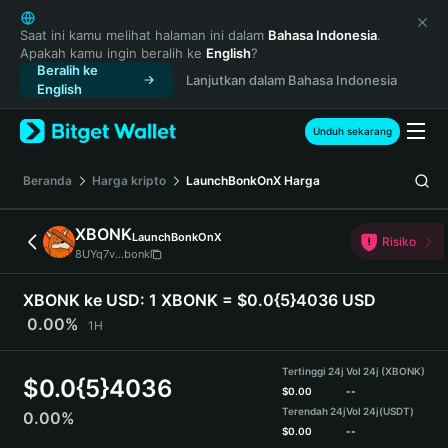
English
日本語
Saat ini kamu melihat halaman ini dalam
Bahasa Indonesia
.
Apakah kamu ingin beralih ke
English
?
Tiếng Việt
Beralih ke
Lanjutkan dalam Bahasa Indonesia
Русский
English
Español (Latinoamérica)
Türkçe
Unduh sekarang
Italiano
Français
Beranda
Harga kripto
LaunchBonkOnX
Harga
Deutsch
简体中文
XBONK
LaunchBonkOnX
Risiko
繁體中文
8UYq7v...bonk
Português (Portugal)
Bahasa Indonesia
XBONK ke USD:
1 XBONK = $0.0{5}4036 USD
ภาษาไทย
0.00%
1H
हिन्दी
বাংলা
Tertinggi 24j
Vol 24j (XBONK)
$
0.0{5}4036
Español
$
0.00
--
Terendah 24j
Vol 24j
(USDT)
0.00%
Português (Brasil)
$
0.00
--
Español (Argentina)