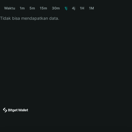
GENZ212 Price Chart
Waktu
1m
5m
15m
30m
1j
4j
1H
1M
Tidak bisa mendapatkan data.