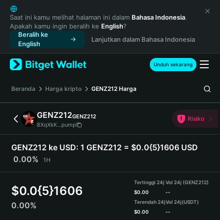
English
日本語
Saat ini kamu melihat halaman ini dalam
Bahasa Indonesia
.
Apakah kamu ingin beralih ke
English
?
Tiếng Việt
Beralih ke
Lanjutkan dalam Bahasa Indonesia
Русский
English
Español (Latinoamérica)
Türkçe
Unduh sekarang
Italiano
Français
Beranda
Harga kripto
GENZ212
Harga
Deutsch
简体中文
GENZ212
GENZ212
Risiko
繁體中文
8XqXkK...pump
Português (Portugal)
Bahasa Indonesia
GENZ212 ke USD:
1 GENZ212 = $0.0{5}1606 USD
ภาษาไทย
0.00%
1H
हिन्दी
বাংলা
Tertinggi 24j
Vol 24j (GENZ212)
$
0.0{5}1606
Español
$
0.00
--
Terendah 24j
Vol 24j
(USDT)
0.00%
Português (Brasil)
$
0.00
--
Español (Argentina)