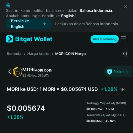
English
日本語
Saat ini kamu melihat halaman ini dalam
Bahasa Indonesia
.
Apakah kamu ingin beralih ke
English
?
Tiếng Việt
Beralih ke
Lanjutkan dalam Bahasa Indonesia
Русский
English
Español (Latinoamérica)
Türkçe
Unduh sekarang
Italiano
Français
Beranda
Harga kripto
MORI COIN
Harga
Deutsch
简体中文
MORI
MORI COIN
Risiko
繁體中文
8ZHE4o...Df5e
Português (Portugal)
Bahasa Indonesia
MORI ke USD:
1 MORI = $0.005674 USD
+1.28%
1H
ภาษาไทย
हिन्दी
Tertinggi 24j
Vol 24j (MORI)
$
0.005674
বাংলা
$
0.005752
7.56M
Terendah 24j
Vol 24j
(USDT)
+1.28%
Español
$
0.005553
42.92K
Português (Brasil)
MORI Price Chart
Español (Argentina)