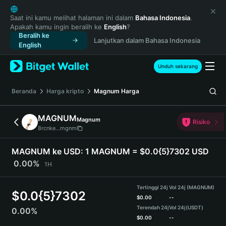
English
日本語
Saat ini kamu melihat halaman ini dalam
Bahasa Indonesia
.
Apakah kamu ingin beralih ke
English
?
Tiếng Việt
Beralih ke
Lanjutkan dalam Bahasa Indonesia
Русский
English
Español (Latinoamérica)
Türkçe
Unduh sekarang
Italiano
Français
Beranda
Harga kripto
Magnum
Harga
Deutsch
简体中文
MAGNUM
Magnum
Risiko
繁體中文
8rcnke...mgnm
Português (Portugal)
Bahasa Indonesia
MAGNUM ke USD:
1 MAGNUM = $0.0{5}7302 USD
ภาษาไทย
0.00%
1H
हिन्दी
বাংলা
Tertinggi 24j
Vol 24j (MAGNUM)
$
0.0{5}7302
Español
$
0.00
--
Terendah 24j
Vol 24j
(USDT)
0.00%
Português (Brasil)
$
0.00
--
Español (Argentina)