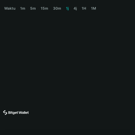
MAGNUM Price Chart
Waktu
1m
5m
15m
30m
1j
4j
1H
1M