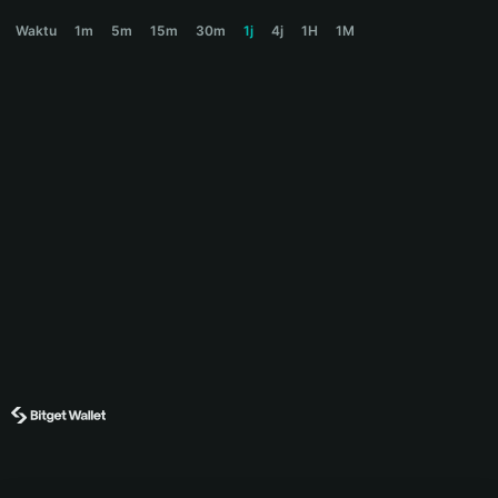
ZEREBRO Price Chart
Waktu
1m
5m
15m
30m
1j
4j
1H
1M