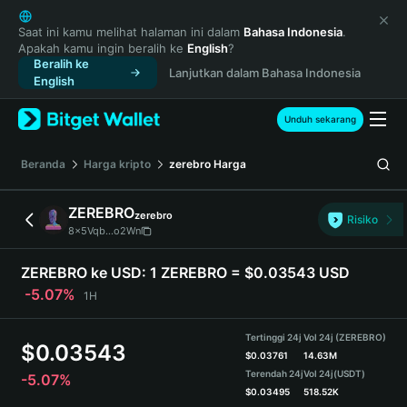
English
日本語
Saat ini kamu melihat halaman ini dalam
Bahasa Indonesia
.
Apakah kamu ingin beralih ke
English
?
Tiếng Việt
Beralih ke
Lanjutkan dalam Bahasa Indonesia
Русский
English
Español (Latinoamérica)
Türkçe
Unduh sekarang
Italiano
Français
Beranda
Harga kripto
zerebro
Harga
Deutsch
简体中文
ZEREBRO
zerebro
Risiko
繁體中文
8x5Vqb...o2Wn
Português (Portugal)
Bahasa Indonesia
ZEREBRO ke USD:
1 ZEREBRO = $0.03543 USD
ภาษาไทย
-5.07%
1H
हिन्दी
বাংলা
Tertinggi 24j
Vol 24j (ZEREBRO)
$
0.03543
Español
$
0.03761
14.63M
Terendah 24j
Vol 24j
(USDT)
-5.07%
Português (Brasil)
$
0.03495
518.52K
Español (Argentina)