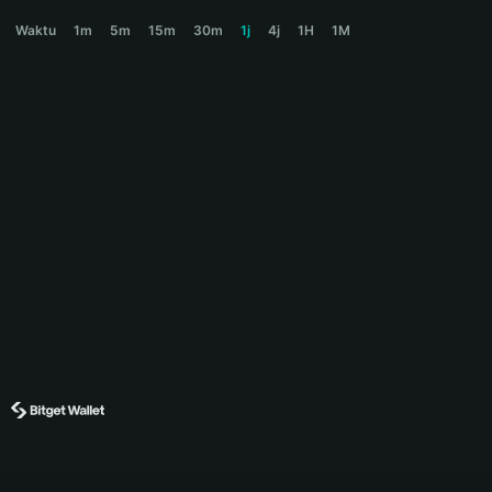
BONKPUTER Price Chart
Waktu
1m
5m
15m
30m
1j
4j
1H
1M