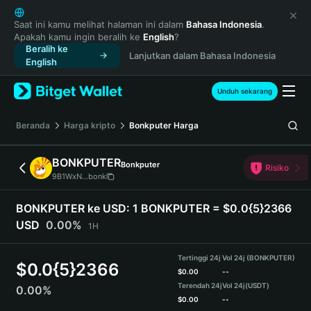
English
日本語
Saat ini kamu melihat halaman ini dalam
Bahasa Indonesia
.
Apakah kamu ingin beralih ke
English
?
Tiếng Việt
Beralih ke
Lanjutkan dalam Bahasa Indonesia
Русский
English
Español (Latinoamérica)
Türkçe
Unduh sekarang
Italiano
Français
Beranda
Harga kripto
Bonkputer
Harga
Deutsch
简体中文
BONKPUTER
Bonkputer
Risiko
繁體中文
9B1WxN...bonk
Português (Portugal)
Bahasa Indonesia
BONKPUTER ke USD:
1 BONKPUTER = $0.0{5}2366
ภาษาไทย
USD
0.00%
1H
हिन्दी
বাংলা
Tertinggi 24j
Vol 24j (BONKPUTER)
$
0.0{5}2366
Español
$
0.00
--
Terendah 24j
Vol 24j
(USDT)
0.00%
Português (Brasil)
$
0.00
--
Español (Argentina)