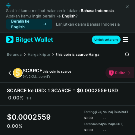
English
日本語
Saat ini kamu melihat halaman ini dalam
Bahasa Indonesia
.
Apakah kamu ingin beralih ke
English
?
Tiếng Việt
Beralih ke
Lanjutkan dalam Bahasa Indonesia
Русский
English
Español (Latinoamérica)
Türkçe
Unduh sekarang
Italiano
Français
Beranda
Harga kripto
this coin is scarce
Harga
Deutsch
简体中文
SCARCE
this coin is scarce
Risiko
繁體中文
9YJ2XM...bonk
Português (Portugal)
Bahasa Indonesia
SCARCE ke USD:
1 SCARCE = $0.0002559 USD
ภาษาไทย
0.00%
1H
हिन्दी
বাংলা
Tertinggi 24j
Vol 24j (SCARCE)
$
0.0002559
Español
$
0.00
--
Terendah 24j
Vol 24j
(USDT)
0.00%
Português (Brasil)
$
0.00
--
Español (Argentina)