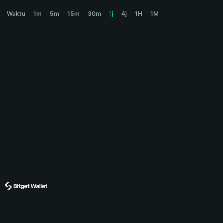
SCARCE Price Chart
Waktu
1m
5m
15m
30m
1j
4j
1H
1M