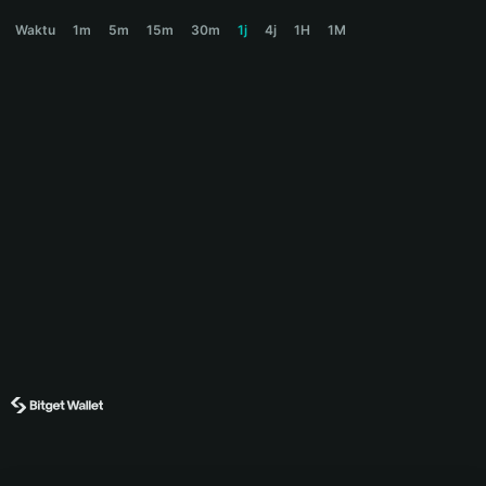
SATFI Price Chart
Waktu
1m
5m
15m
30m
1j
4j
1H
1M