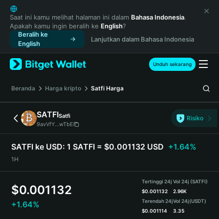
English
日本語
Saat ini kamu melihat halaman ini dalam
Bahasa Indonesia
.
Apakah kamu ingin beralih ke
English
?
Tiếng Việt
Beralih ke
Lanjutkan dalam Bahasa Indonesia
Русский
English
Español (Latinoamérica)
Türkçe
Unduh sekarang
Italiano
Français
Beranda
Harga kripto
Satfi
Harga
Deutsch
简体中文
SATFI
Satfi
Risiko
繁體中文
9avVfY...wTbE
Português (Portugal)
Bahasa Indonesia
SATFI ke USD:
1 SATFI = $0.001132 USD
+1.64%
ภาษาไทย
1H
हिन्दी
বাংলা
Tertinggi 24j
Vol 24j (SATFI)
$
0.001132
Español
$
0.001132
2.96K
Terendah 24j
Vol 24j
(USDT)
+1.64%
Português (Brasil)
$
0.001114
3.35
Español (Argentina)