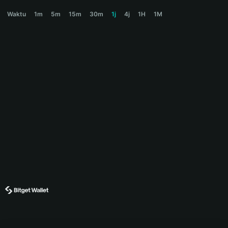
LAYOFF Price Chart
Waktu
1m
5m
15m
30m
1j
4j
1H
1M