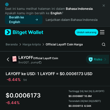
English
日本語
Saat ini kamu melihat halaman ini dalam
Bahasa Indonesia
.
Apakah kamu ingin beralih ke
English
?
Tiếng Việt
Beralih ke
Lanjutkan dalam Bahasa Indonesia
Русский
English
Español (Latinoamérica)
Türkçe
Unduh sekarang
Italiano
Français
Beranda
Harga kripto
Official Layoff Coin
Harga
Deutsch
简体中文
LAYOFF
Official Layoff Coin
Risiko
繁體中文
9voQQT...pump
Português (Portugal)
Bahasa Indonesia
LAYOFF ke USD:
1 LAYOFF = $0.0006173 USD
ภาษาไทย
-6.44%
1H
हिन्दी
বাংলা
Tertinggi 24j
Vol 24j (LAYOFF)
$
0.0006173
Español
$
0.0006667
10.6M
Terendah 24j
Vol 24j
(USDT)
-6.44%
Português (Brasil)
$
0.0006113
6.54K
Español (Argentina)