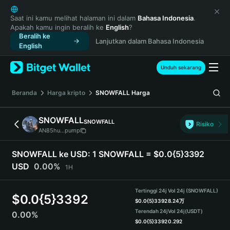
English
日本語
Saat ini kamu melihat halaman ini dalam
Bahasa Indonesia
.
Apakah kamu ingin beralih ke
English
?
Tiếng Việt
Beralih ke
Lanjutkan dalam Bahasa Indonesia
Русский
English
Español (Latinoamérica)
Türkçe
Unduh sekarang
Italiano
Français
Beranda
Harga kripto
SNOWFALL
Harga
Deutsch
简体中文
SNOWFALL
SNOWFALL
Risiko
繁體中文
AN85hu...pump
Português (Portugal)
Bahasa Indonesia
SNOWFALL ke USD:
1 SNOWFALL = $0.0{5}3392
ภาษาไทย
USD
0.00%
1H
हिन्दी
বাংলা
Tertinggi 24j
Vol 24j (SNOWFALL)
$
0.0{5}3392
Español
$
0.0{5}3392
8.24万
Terendah 24j
Vol 24j
(USDT)
0.00%
Português (Brasil)
$
0.0{5}3392
0.292
Español (Argentina)