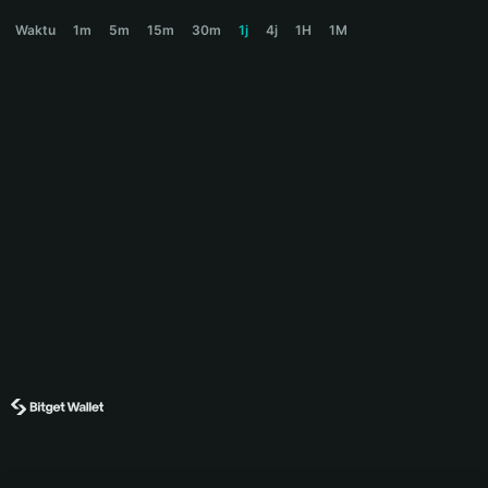
SNOWFALL Price Chart
Waktu
1m
5m
15m
30m
1j
4j
1H
1M