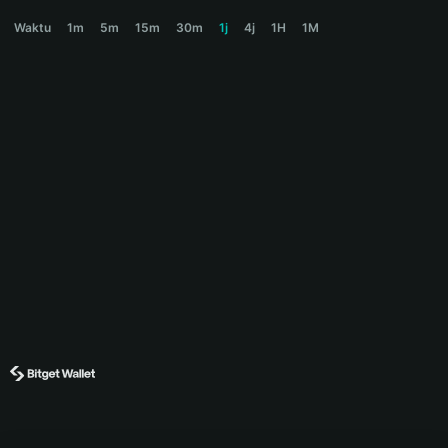
MACHI Price Chart
Waktu
1m
5m
15m
30m
1j
4j
1H
1M