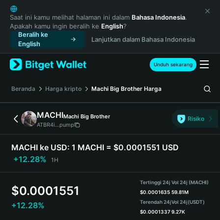
English
日本語
Saat ini kamu melihat halaman ini dalam
Bahasa Indonesia
.
Apakah kamu ingin beralih ke
English
?
Tiếng Việt
Beralih ke
Lanjutkan dalam Bahasa Indonesia
Русский
English
Español (Latinoamérica)
Türkçe
Unduh sekarang
Italiano
Français
Beranda
Harga kripto
Machi Big Brother
Harga
Deutsch
简体中文
MACHI
Machi Big Brother
Risiko
繁體中文
ATBR4i...pump
Português (Portugal)
Bahasa Indonesia
MACHI ke USD:
1 MACHI = $0.0001551 USD
ภาษาไทย
+12.28%
1H
हिन्दी
বাংলা
Tertinggi 24j
Vol 24j (MACHI)
$
0.0001551
Español
$
0.0001635
59.81M
Terendah 24j
Vol 24j
(USDT)
+12.28%
Português (Brasil)
$
0.0001337
9.27K
Español (Argentina)