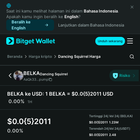
English
日本語
Saat ini kamu melihat halaman ini dalam
Bahasa Indonesia
.
Apakah kamu ingin beralih ke
English
?
Tiếng Việt
Beralih ke
Lanjutkan dalam Bahasa Indonesia
Русский
English
Español (Latinoamérica)
Türkçe
Unduh sekarang
Italiano
Français
Beranda
Harga kripto
Dancing Squirrel
Harga
Deutsch
简体中文
BELKA
Dancing Squirrel
Risiko
繁體中文
AaQk33...pump
Português (Portugal)
Bahasa Indonesia
BELKA ke USD:
1 BELKA = $0.0{5}2011 USD
ภาษาไทย
0.00%
1H
हिन्दी
বাংলা
Tertinggi 24j
Vol 24j (BELKA)
$
0.0{5}2011
Español
$
0.0{5}2011
1.23M
Terendah 24j
Vol 24j
(USDT)
0.00%
Português (Brasil)
$
0.0{5}2011
2.48
Español (Argentina)