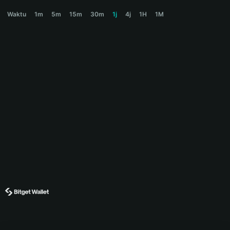
BELKA Price Chart
Waktu
1m
5m
15m
30m
1j
4j
1H
1M