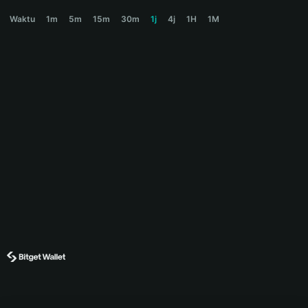
NYAN Price Chart
Waktu
1m
5m
15m
30m
1j
4j
1H
1M