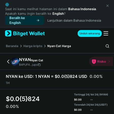
English
日本語
Saat ini kamu melihat halaman ini dalam
Bahasa Indonesia
.
Apakah kamu ingin beralih ke
English
?
Tiếng Việt
Beralih ke
Lanjutkan dalam Bahasa Indonesia
Русский
English
Español (Latinoamérica)
Türkçe
Unduh sekarang
Italiano
Français
Beranda
Harga kripto
Nyan Cat
Harga
Deutsch
简体中文
NYAN
Nyan Cat
Risiko
繁體中文
B4PUF4...jups
Português (Portugal)
Bahasa Indonesia
NYAN ke USD:
1 NYAN = $0.0{5}824 USD
0.00%
ภาษาไทย
1H
हिन्दी
বাংলা
Tertinggi 24j
Vol 24j (NYAN)
$
0.0{5}824
Español
$
0.00
--
Terendah 24j
Vol 24j
(USDT)
0.00%
Português (Brasil)
$
0.00
--
Español (Argentina)