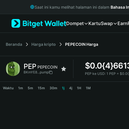
English
Saat ini kamu melihat halaman ini dalam
Bahasa I
日本語
Tiếng Việt
Dompet
Kartu
Swap
Earn
Русский
Español (Latinoamérica)
Türkçe
Italiano
Beranda
Harga kripto
PEPECOIN
Harga
Français
Deutsch
$
0.0{4}661
PEP
简体中文
PEPECOIN
繁體中文
BKmYE8...pump
PEP ke USD:
1 PEP = $0.0
Português (Portugal)
PEP Price Chart
Bahasa Indonesia
Waktu
1m
5m
15m
30m
1j
4j
1H
1M
ภาษาไทย
हिन्दी
বাংলা
Español
Português (Brasil)
Español (Argentina)