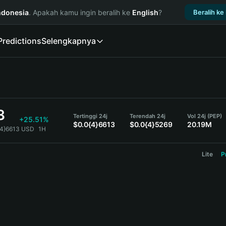
ndonesia
. Apakah kamu ingin beralih ke
English
?
Beralih ke
Predictions
Selengkapnya
3
Tertinggi 24j
Terendah 24j
Vol 24j (PEP)
+25.51%
$0.0{4}6613
$0.0{4}5269
20.19M
{4}6613 USD
1H
Lite
P