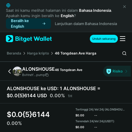
English
日本語
Saat ini kamu melihat halaman ini dalam
Bahasa Indonesia
.
Apakah kamu ingin beralih ke
English
?
Tiếng Việt
Beralih ke
Lanjutkan dalam Bahasa Indonesia
Русский
English
Español (Latinoamérica)
Türkçe
Unduh sekarang
Italiano
Français
Beranda
Harga kripto
46 Tongdean Ave
Harga
Deutsch
简体中文
ALONSHOUSE
46 Tongdean Ave
Risiko
繁體中文
BvHneY...pump
Português (Portugal)
Bahasa Indonesia
ALONSHOUSE ke USD:
1 ALONSHOUSE =
ภาษาไทย
$0.0{5}6144 USD
0.00%
1H
हिन्दी
বাংলা
Tertinggi 24j
Vol 24j (ALONSHOUSE)
$
0.0{5}6144
Español
$
0.00
--
Terendah 24j
Vol 24j
(USDT)
0.00%
Português (Brasil)
$
0.00
--
Español (Argentina)