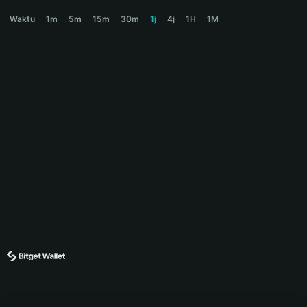
ALONSHOUSE Price Chart
Waktu
1m
5m
15m
30m
1j
4j
1H
1M