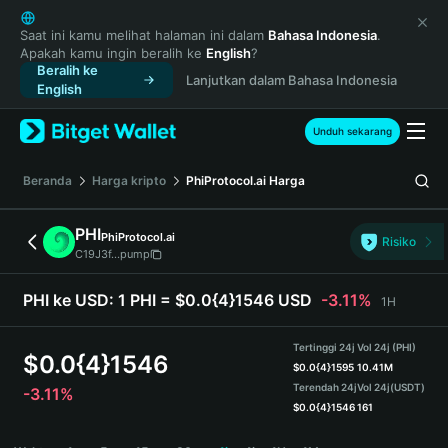
English
日本語
Saat ini kamu melihat halaman ini dalam
Bahasa Indonesia
.
Apakah kamu ingin beralih ke
English
?
Tiếng Việt
Beralih ke
Lanjutkan dalam Bahasa Indonesia
Русский
English
Español (Latinoamérica)
Türkçe
Unduh sekarang
Italiano
Français
Beranda
Harga kripto
PhiProtocol.ai
Harga
Deutsch
简体中文
PHI
PhiProtocol.ai
Risiko
繁體中文
C19J3f...pump
Português (Portugal)
Bahasa Indonesia
PHI ke USD:
1 PHI = $0.0{4}1546 USD
-3.11%
1H
ภาษาไทย
हिन्दी
Tertinggi 24j
Vol 24j (PHI)
$
0.0{4}1546
বাংলা
$
0.0{4}1595
10.41M
Terendah 24j
Vol 24j
(USDT)
-3.11%
Español
$
0.0{4}1546
161
Português (Brasil)
PHI Price Chart
Español (Argentina)