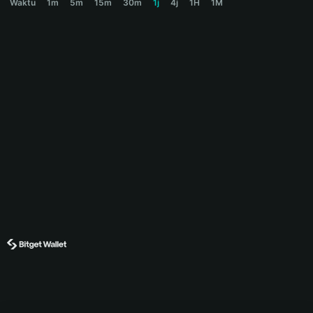
Waktu
1m
5m
15m
30m
1j
4j
1H
1M