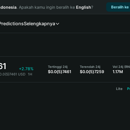
ndonesia
. Apakah kamu ingin beralih ke
English
?
Beralih ke
Predictions
Selengkapnya
61
Tertinggi 24j
Terendah 24j
Vol 24j (R
+2.78%
$0.0{5}7461
$0.0{5}7259
1.17M
0.0{5}7461 USD
1H
Lite
P