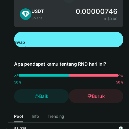
0.00000746
USDT
Solana
≈ $
0.00
Swap
Unduh Bitget Wallet
Apa pendapat kamu tentang RND hari ini?
50
%
50
%
Baik
Buruk
Pool
Info
Trending
$8,235