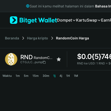
English
Saat ini kamu melihat halaman ini dalam
Bahasa I
日本語
Tiếng Việt
Dompet
Kartu
Swap
Earn
Русский
Español (Latinoamérica)
Türkçe
Italiano
Beranda
Harga kripto
RandomCoin
Harga
Français
Deutsch
$
0.0{5}74
RND
简体中文
RandomCoin
繁體中文
CTGJLC...pump
RND ke USD:
1 RND = $
Português (Portugal)
RND Price Chart
Bahasa Indonesia
Waktu
1m
5m
15m
30m
1j
4j
1H
1M
ภาษาไทย
हिन्दी
বাংলা
Español
Português (Brasil)
Español (Argentina)