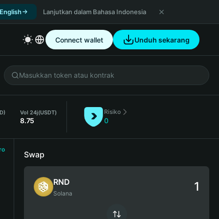
 English
Lanjutkan dalam Bahasa Indonesia
Connect wallet
Unduh sekarang
Risiko
ND)
Vol 24j
(USDT)
8.75
0
ro
Swap
RND
Solana