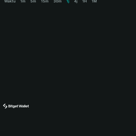
Waktu
1m
5m
15m
30m
1j
4j
1H
1M