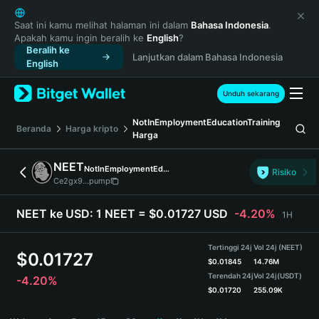
English
日本語
Saat ini kamu melihat halaman ini dalam
Bahasa Indonesia
.
Apakah kamu ingin beralih ke
English
?
Tiếng Việt
Beralih ke
Lanjutkan dalam Bahasa Indonesia
Русский
English
Español (Latinoamérica)
Türkçe
Unduh sekarang
Italiano
NotInEmploymentEducationTraining
Français
Beranda
Harga kripto
Harga
Deutsch
简体中文
NEET
NotInEmploymentEducationTraining
Risiko
繁體中文
Ce2gx9...pump
Português (Portugal)
Bahasa Indonesia
NEET ke USD:
1 NEET = $0.01727 USD
-4.20%
1H
ภาษาไทย
हिन्दी
Tertinggi 24j
Vol 24j (NEET)
$
0.01727
বাংলা
$
0.01845
14.76M
Terendah 24j
Vol 24j
(USDT)
-4.20%
Español
$
0.01720
255.09K
Português (Brasil)
NEET Price Chart
Español (Argentina)