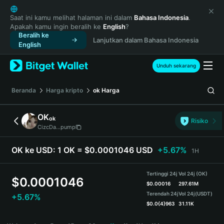
English
日本語
Saat ini kamu melihat halaman ini dalam
Bahasa Indonesia
.
Apakah kamu ingin beralih ke
English
?
Tiếng Việt
Beralih ke
Lanjutkan dalam Bahasa Indonesia
Русский
English
Español (Latinoamérica)
Türkçe
Unduh sekarang
Italiano
Français
Beranda
Harga kripto
ok
Harga
Deutsch
简体中文
OK
ok
Risiko
繁體中文
CizcDa...pump
Português (Portugal)
Bahasa Indonesia
OK ke USD:
1 OK = $0.0001046 USD
+5.67%
1H
ภาษาไทย
हिन्दी
Tertinggi 24j
Vol 24j (OK)
$
0.0001046
বাংলা
$
0.00016
297.61M
Terendah 24j
Vol 24j
(USDT)
+5.67%
Español
$
0.0{4}963
31.11K
Português (Brasil)
OK Price Chart
Español (Argentina)