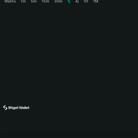
Waktu
1m
5m
15m
30m
1j
4j
1H
1M