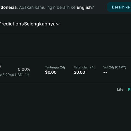
ndonesia
. Apakah kamu ingin beralih ke
English
?
Beralih ke
Predictions
Selengkapnya
9
Tertinggi 24j
Terendah 24j
Vol 24j (CAPY)
0.00%
$0.00
$0.00
--
0{5}2949 USD
1H
Lite
P