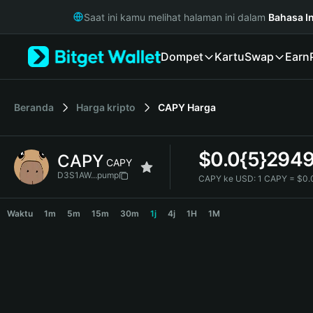
English
Saat ini kamu melihat halaman ini dalam
Bahasa I
日本語
Tiếng Việt
Dompet
Kartu
Swap
Earn
Русский
Español (Latinoamérica)
Türkçe
Italiano
Beranda
Harga kripto
CAPY
Harga
Français
Deutsch
$
0.0{5}294
CAPY
简体中文
CAPY
繁體中文
D3S1AW...pump
CAPY ke USD:
1 CAPY = $0.
Português (Portugal)
CAPY Price Chart
Bahasa Indonesia
Waktu
1m
5m
15m
30m
1j
4j
1H
1M
ภาษาไทย
हिन्दी
বাংলা
Español
Português (Brasil)
Español (Argentina)