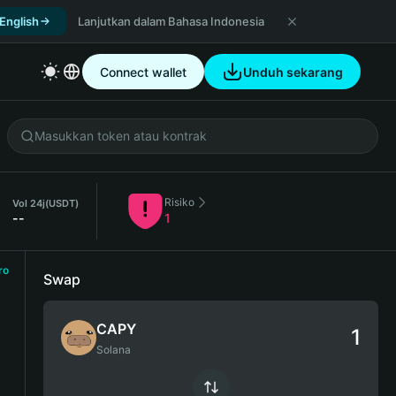
 English
Lanjutkan dalam Bahasa Indonesia
Connect wallet
Unduh sekarang
Risiko
Vol 24j
(USDT)
--
1
ro
Swap
CAPY
Solana