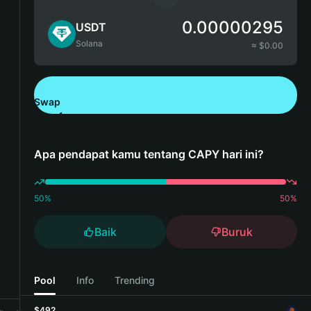
0.00000295
USDT
Solana
≈ $
0.00
Swap
Unduh Bitget Wallet
Apa pendapat kamu tentang CAPY hari ini?
50
%
50
%
Baik
Buruk
Pool
Info
Trending
$492