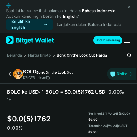
English
日本語
Saat ini kamu melihat halaman ini dalam
Bahasa Indonesia
.
Apakah kamu ingin beralih ke
English
?
Tiếng Việt
Beralih ke
Lanjutkan dalam Bahasa Indonesia
Русский
English
Español (Latinoamérica)
Türkçe
Unduh sekarang
Italiano
Français
Beranda
Harga kripto
Bonk On the Look Out
Harga
Deutsch
简体中文
BOLO
Bonk On the Look Out
Risiko
繁體中文
D7rGFB...kkvm
Português (Portugal)
Bahasa Indonesia
BOLO ke USD:
1 BOLO = $0.0{5}1762 USD
0.00%
ภาษาไทย
1H
हिन्दी
বাংলা
Tertinggi 24j
Vol 24j (BOLO)
$
0.0{5}1762
Español
$
0.00
--
Terendah 24j
Vol 24j
(USDT)
0.00%
Português (Brasil)
$
0.00
--
Español (Argentina)