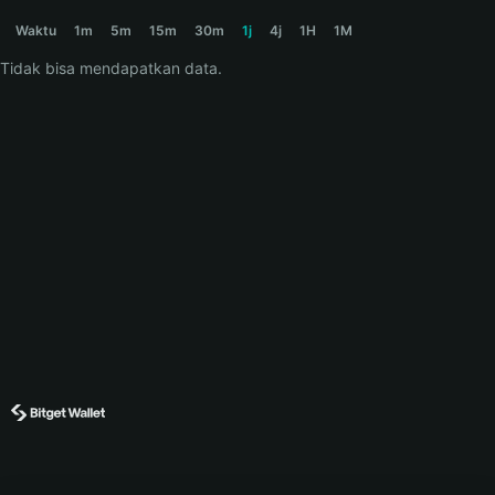
BOLO Price Chart
Waktu
1m
5m
15m
30m
1j
4j
1H
1M
Tidak bisa mendapatkan data.