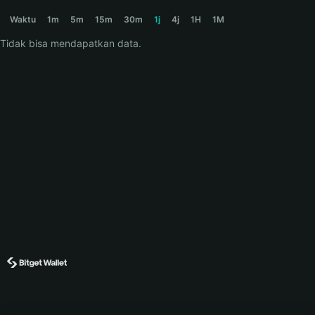
EFFORTLESS Price Chart
Waktu
1m
5m
15m
30m
1j
4j
1H
1M
Tidak bisa mendapatkan data.