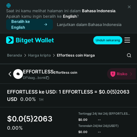
English
日本語
Saat ini kamu melihat halaman ini dalam
Bahasa Indonesia
.
Apakah kamu ingin beralih ke
English
?
Tiếng Việt
Beralih ke
Lanjutkan dalam Bahasa Indonesia
Русский
English
Español (Latinoamérica)
Türkçe
Unduh sekarang
Italiano
Français
Beranda
Harga kripto
Effortless coin
Harga
Deutsch
简体中文
EFFORTLESS
Effortless coin
Risiko
繁體中文
DFVaag...bonk
Português (Portugal)
Bahasa Indonesia
EFFORTLESS ke USD:
1 EFFORTLESS = $0.0{5}2063
ภาษาไทย
USD
0.00%
1H
हिन्दी
বাংলা
Tertinggi 24j
Vol 24j (EFFORTLESS)
$
0.0{5}2063
Español
$
0.00
--
Terendah 24j
Vol 24j
(USDT)
0.00%
Português (Brasil)
$
0.00
--
Español (Argentina)