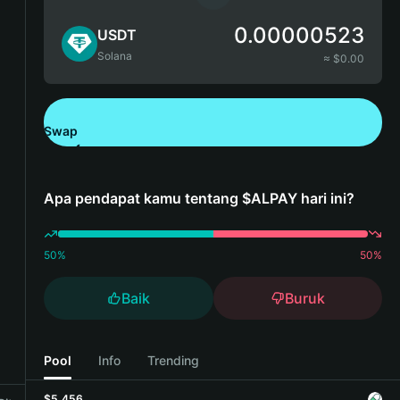
0.00000523
USDT
Solana
≈ $
0.00
Swap
Unduh Bitget Wallet
Apa pendapat kamu tentang $ALPAY hari ini?
50
%
50
%
Baik
Buruk
Pool
Info
Trending
$5,456