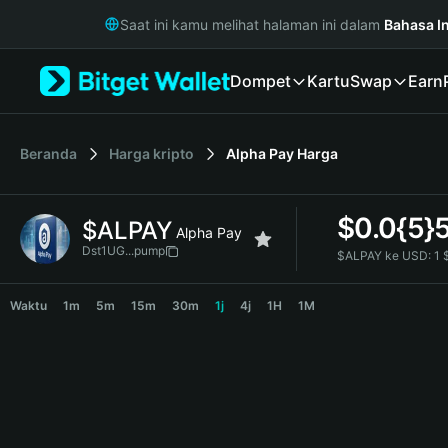
English
Saat ini kamu melihat halaman ini dalam
Bahasa I
日本語
Tiếng Việt
Dompet
Kartu
Swap
Earn
Русский
Español (Latinoamérica)
Türkçe
Italiano
Beranda
Harga kripto
Alpha Pay
Harga
Français
Deutsch
$
0.0{5}
$ALPAY
简体中文
Alpha Pay
繁體中文
Dst1UG...pump
$ALPAY ke USD:
1 
Português (Portugal)
$ALPAY Price Chart
Bahasa Indonesia
Waktu
1m
5m
15m
30m
1j
4j
1H
1M
ภาษาไทย
हिन्दी
বাংলা
Español
Português (Brasil)
Español (Argentina)