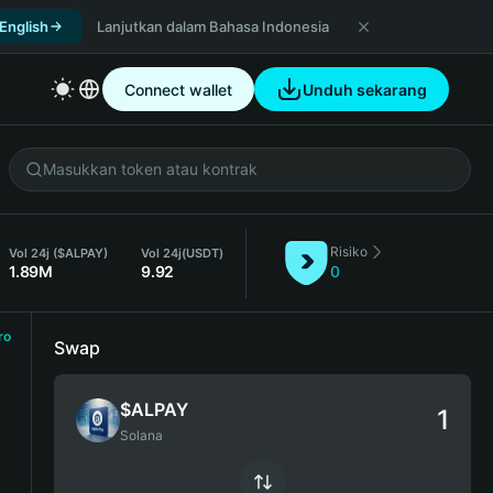
 English
Lanjutkan dalam Bahasa Indonesia
Connect wallet
Unduh sekarang
Risiko
Vol 24j ($ALPAY)
Vol 24j
(USDT)
1.89M
9.92
0
ro
Swap
$ALPAY
Solana