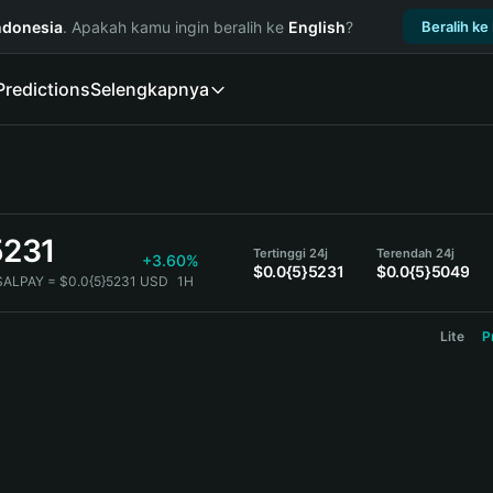
ndonesia
. Apakah kamu ingin beralih ke
English
?
Beralih ke
Predictions
Selengkapnya
5231
Tertinggi 24j
Terendah 24j
+3.60%
$0.0{5}5231
$0.0{5}5049
$ALPAY = $0.0{5}5231 USD
1H
Lite
P