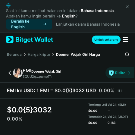
English
日本語
Saat ini kamu melihat halaman ini dalam
Bahasa Indonesia
.
Apakah kamu ingin beralih ke
English
?
Tiếng Việt
Beralih ke
Lanjutkan dalam Bahasa Indonesia
Русский
English
Español (Latinoamérica)
Türkçe
Unduh sekarang
Italiano
Français
Beranda
Harga kripto
Doomer Wojak Girl
Harga
Deutsch
简体中文
EMI
Doomer Wojak Girl
Risiko
繁體中文
EQUU2g...pump
Português (Portugal)
Bahasa Indonesia
EMI ke USD:
1 EMI = $0.0{5}3032 USD
0.00%
1H
ภาษาไทย
हिन्दी
Tertinggi 24j
Vol 24j (EMI)
$
0.0{5}3032
বাংলা
$
0.00
--
Terendah 24j
Vol 24j
(USDT)
0.00%
Español
$
0.00
0.183
Português (Brasil)
EMI Price Chart
Español (Argentina)