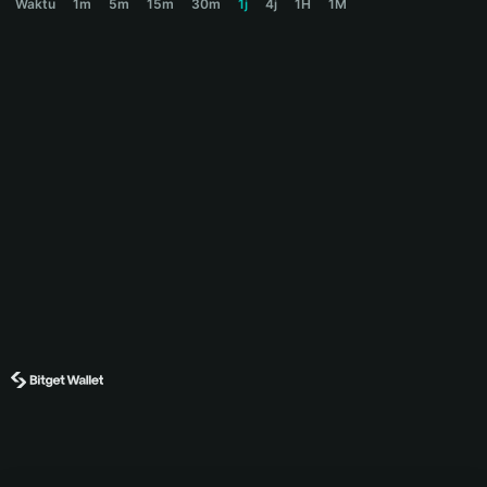
Waktu
1m
5m
15m
30m
1j
4j
1H
1M