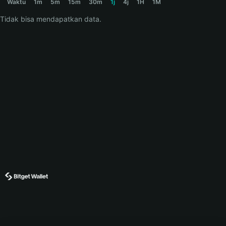
Waktu
1m
5m
15m
30m
1j
4j
1H
1M
Tidak bisa mendapatkan data.