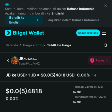
English
日本語
Saat ini kamu melihat halaman ini dalam
Bahasa Indonesia
.
Apakah kamu ingin beralih ke
English
?
Tiếng Việt
Beralih ke
Lanjutkan dalam Bahasa Indonesia
Русский
English
Español (Latinoamérica)
Türkçe
Unduh sekarang
Italiano
Français
Beranda
Harga kripto
Cell46Joe
Harga
Deutsch
简体中文
JB
Cell46Joe
Risiko
繁體中文
Ecga8V...gAck
Português (Portugal)
Bahasa Indonesia
JB ke USD:
1 JB = $0.0{5}4818 USD
0.00%
1H
ภาษาไทย
हिन्दी
Tertinggi 24j
Vol 24j (JB)
$
0.0{5}4818
বাংলা
$
0.00
--
Terendah 24j
Vol 24j
(USDT)
0.00%
Español
$
0.00
--
Português (Brasil)
JB Price Chart
Español (Argentina)