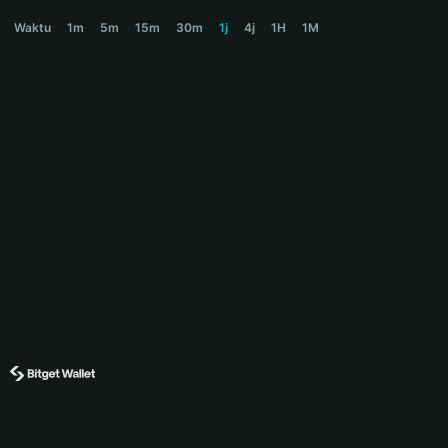
DEXTER Price Chart
Waktu
1m
5m
15m
30m
1j
4j
1H
1M