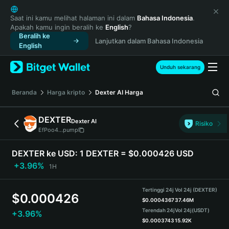
English
日本語
Saat ini kamu melihat halaman ini dalam
Bahasa Indonesia
.
Apakah kamu ingin beralih ke
English
?
Tiếng Việt
Beralih ke
Lanjutkan dalam Bahasa Indonesia
Русский
English
Español (Latinoamérica)
Türkçe
Unduh sekarang
Italiano
Français
Beranda
Harga kripto
Dexter AI
Harga
Deutsch
简体中文
DEXTER
Dexter AI
Risiko
繁體中文
EfPoo4...pump
Português (Portugal)
Bahasa Indonesia
DEXTER ke USD:
1 DEXTER = $0.000426 USD
ภาษาไทย
+3.96%
1H
हिन्दी
বাংলা
Tertinggi 24j
Vol 24j (DEXTER)
$
0.000426
Español
$
0.0004367
37.46M
Terendah 24j
Vol 24j
(USDT)
+3.96%
Português (Brasil)
$
0.0003743
15.92K
Español (Argentina)