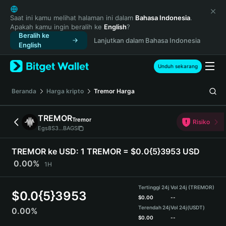
English
日本語
Saat ini kamu melihat halaman ini dalam
Bahasa Indonesia
.
Apakah kamu ingin beralih ke
English
?
Tiếng Việt
Beralih ke
Lanjutkan dalam Bahasa Indonesia
Русский
English
Español (Latinoamérica)
Türkçe
Unduh sekarang
Italiano
Français
Beranda
Harga kripto
Tremor
Harga
Deutsch
简体中文
TREMOR
Tremor
Risiko
繁體中文
Egs8S3...BAGS
Português (Portugal)
Bahasa Indonesia
TREMOR ke USD:
1 TREMOR = $0.0{5}3953 USD
ภาษาไทย
0.00%
1H
हिन्दी
বাংলা
Tertinggi 24j
Vol 24j (TREMOR)
$
0.0{5}3953
Español
$
0.00
--
Terendah 24j
Vol 24j
(USDT)
0.00%
Português (Brasil)
$
0.00
--
Español (Argentina)