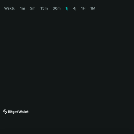
TREMOR Price Chart
Waktu
1m
5m
15m
30m
1j
4j
1H
1M