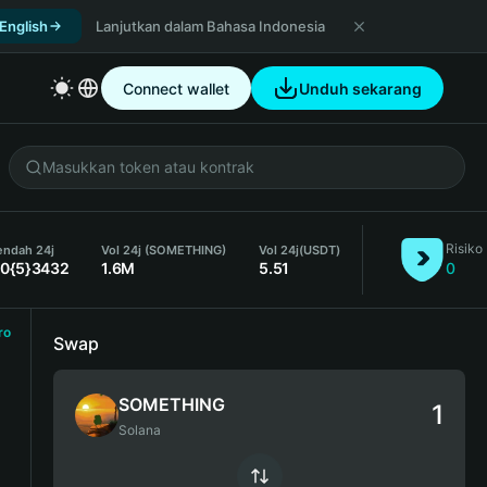
 English
Lanjutkan dalam Bahasa Indonesia
Connect wallet
Unduh sekarang
Risiko
endah 24j
Vol 24j (SOMETHING)
Vol 24j
(USDT)
.0{5}3432
1.6M
5.51
0
ro
Swap
SOMETHING
Solana