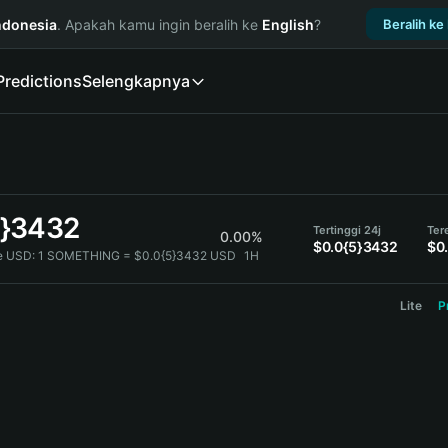
ndonesia
. Apakah kamu ingin beralih ke
English
?
Beralih ke
Predictions
Selengkapnya
5}3432
Tertinggi 24j
Ter
0.00%
$0.0{5}3432
$0
 USD:
1 SOMETHING = $0.0{5}3432 USD
1H
Lite
P