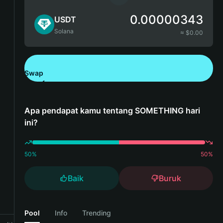
0.00000343
USDT
Solana
≈ $
0.00
Swap
Unduh Bitget Wallet
Apa pendapat kamu tentang SOMETHING hari
ini?
50
%
50
%
Baik
Buruk
Pool
Info
Trending