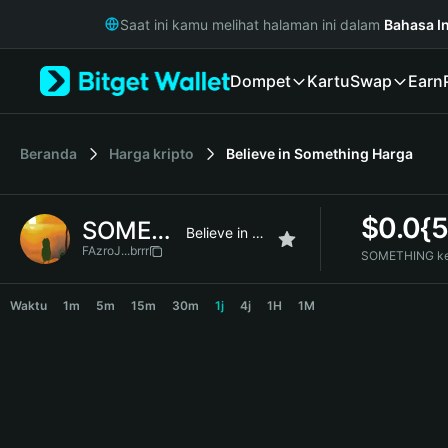
English
Saat ini kamu melihat halaman ini dalam
Bahasa I
日本語
Tiếng Việt
Dompet
Kartu
Swap
Earn
Русский
Español (Latinoamérica)
Türkçe
Italiano
Beranda
Harga kripto
Believe in Something
Harga
Français
Deutsch
$
0.0{
SOMETHING
简体中文
Believe in Something
繁體中文
FAzroJ...brrr
SOMETHING ke
Português (Portugal)
SOMETHING Price Chart
Bahasa Indonesia
Waktu
1m
5m
15m
30m
1j
4j
1H
1M
ภาษาไทย
हिन्दी
বাংলা
Español
Português (Brasil)
Español (Argentina)