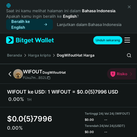
English
日本語
Saat ini kamu melihat halaman ini dalam
Bahasa Indonesia
.
Apakah kamu ingin beralih ke
English
?
Tiếng Việt
Beralih ke
Lanjutkan dalam Bahasa Indonesia
Русский
English
Español (Latinoamérica)
Türkçe
Unduh sekarang
Italiano
Français
Beranda
Harga kripto
DogWifoutHat
Harga
Deutsch
简体中文
WIFOUT
DogWifoutHat
Risiko
繁體中文
FUxu7m...BS2L
Português (Portugal)
Bahasa Indonesia
WIFOUT ke USD:
1 WIFOUT = $0.0{5}7996 USD
ภาษาไทย
0.00%
1H
हिन्दी
বাংলা
Tertinggi 24j
Vol 24j (WIFOUT)
$
0.0{5}7996
Español
$
0.00
--
Terendah 24j
Vol 24j
(USDT)
0.00%
Português (Brasil)
$
0.00
--
Español (Argentina)