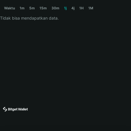
WIFOUT Price Chart
Waktu
1m
5m
15m
30m
1j
4j
1H
1M
Tidak bisa mendapatkan data.