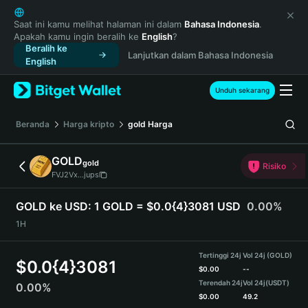
English
日本語
Saat ini kamu melihat halaman ini dalam
Bahasa Indonesia
.
Apakah kamu ingin beralih ke
English
?
Tiếng Việt
Beralih ke
Lanjutkan dalam Bahasa Indonesia
Русский
English
Español (Latinoamérica)
Türkçe
Unduh sekarang
Italiano
Français
Beranda
Harga kripto
gold
Harga
Deutsch
简体中文
GOLD
gold
Risiko
繁體中文
FVJ2Vx...jups
Português (Portugal)
Bahasa Indonesia
GOLD ke USD:
1 GOLD = $0.0{4}3081 USD
0.00%
ภาษาไทย
1H
हिन्दी
বাংলা
Tertinggi 24j
Vol 24j (GOLD)
$
0.0{4}3081
Español
$
0.00
--
Terendah 24j
Vol 24j
(USDT)
0.00%
Português (Brasil)
$
0.00
49.2
Español (Argentina)