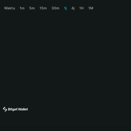
GOLD Price Chart
Waktu
1m
5m
15m
30m
1j
4j
1H
1M