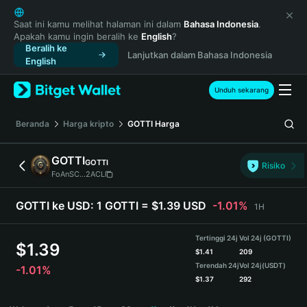
English
日本語
Saat ini kamu melihat halaman ini dalam
Bahasa Indonesia
.
Apakah kamu ingin beralih ke
English
?
Tiếng Việt
Beralih ke
Lanjutkan dalam Bahasa Indonesia
Русский
English
Español (Latinoamérica)
Türkçe
Unduh sekarang
Italiano
Français
Beranda
Harga kripto
GOTTI
Harga
Deutsch
简体中文
GOTTI
GOTTI
Risiko
繁體中文
FoAnSC...2ACL
Português (Portugal)
Bahasa Indonesia
GOTTI ke USD:
1 GOTTI = $1.39 USD
-1.01%
1H
ภาษาไทย
हिन्दी
Tertinggi 24j
Vol 24j (GOTTI)
$
1.39
বাংলা
$
1.41
209
Terendah 24j
Vol 24j
(USDT)
-1.01%
Español
$
1.37
292
Português (Brasil)
GOTTI Price Chart
Español (Argentina)