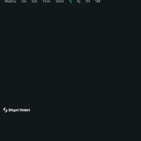
Waktu
1m
5m
15m
30m
1j
4j
1H
1M