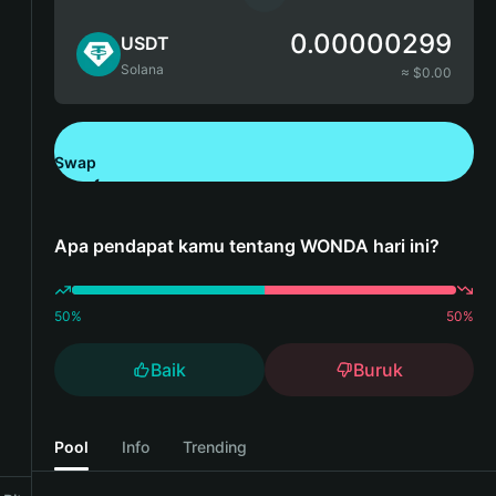
0.00000299
USDT
Solana
≈ $
0.00
Swap
Unduh Bitget Wallet
Apa pendapat kamu tentang WONDA hari ini?
50
%
50
%
Baik
Buruk
Pool
Info
Trending