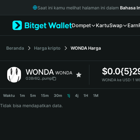
English
Saat ini kamu melihat halaman ini dalam
Bahasa I
日本語
Tiếng Việt
Dompet
Kartu
Swap
Earn
Русский
Español (Latinoamérica)
Türkçe
Italiano
Beranda
Harga kripto
WONDA
Harga
Français
Deutsch
$
0.0{5}2
WONDA
简体中文
WONDA
繁體中文
G3Br6Q...pump
WONDA ke USD:
1 W
Português (Portugal)
WONDA Price Chart
Bahasa Indonesia
Waktu
1m
5m
15m
30m
1j
4j
1H
1M
ภาษาไทย
Tidak bisa mendapatkan data.
हिन्दी
বাংলা
Español
Português (Brasil)
Español (Argentina)