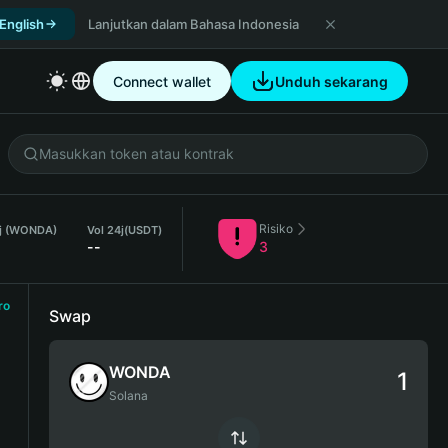
 English
Lanjutkan dalam Bahasa Indonesia
Connect wallet
Unduh sekarang
Risiko
4j (WONDA)
Vol 24j
(USDT)
--
3
ro
Swap
WONDA
Solana