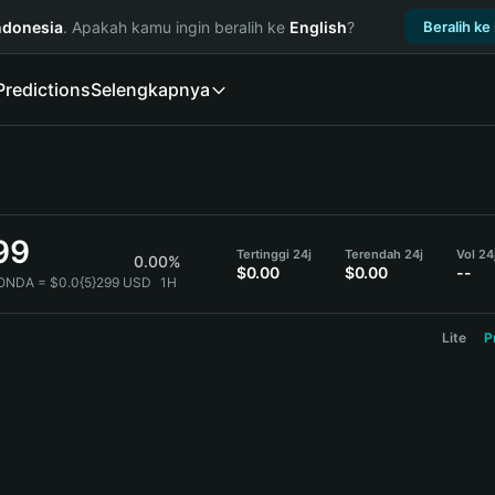
ndonesia
. Apakah kamu ingin beralih ke
English
?
Beralih ke
Predictions
Selengkapnya
99
Tertinggi 24j
Terendah 24j
Vol 2
0.00%
$0.00
$0.00
--
ONDA = $0.0{5}299 USD
1H
Lite
P