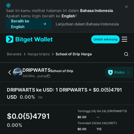
English
日本語
Saat ini kamu melihat halaman ini dalam
Bahasa Indonesia
.
Apakah kamu ingin beralih ke
English
?
Tiếng Việt
Beralih ke
Lanjutkan dalam Bahasa Indonesia
Русский
English
Español (Latinoamérica)
Türkçe
Unduh sekarang
Italiano
Français
Beranda
Harga kripto
School of Drip
Harga
Deutsch
简体中文
DRIPWARTS
School of Drip
Risiko
繁體中文
G4CRnc...pump
Português (Portugal)
Bahasa Indonesia
DRIPWARTS ke USD:
1 DRIPWARTS = $0.0{5}4791
ภาษาไทย
USD
0.00%
1H
हिन्दी
বাংলা
Tertinggi 24j
Vol 24j (DRIPWARTS)
$
0.0{5}4791
Español
$
0.00
--
Terendah 24j
Vol 24j
(USDT)
0.00%
Português (Brasil)
$
0.00
112
Español (Argentina)