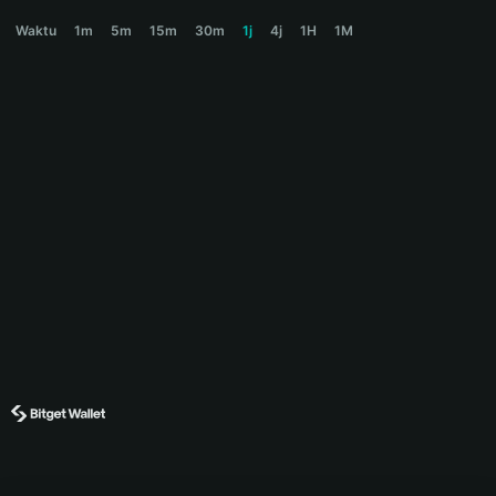
DRIPWARTS Price Chart
Waktu
1m
5m
15m
30m
1j
4j
1H
1M