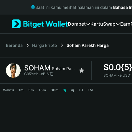
English
Saat ini kamu melihat halaman ini dalam
Bahasa I
日本語
Tiếng Việt
Dompet
Kartu
Swap
Earn
Русский
Español (Latinoamérica)
Türkçe
Italiano
Beranda
Harga kripto
Soham Parekh
Harga
Français
Deutsch
$
0.0{5
SOHAM
简体中文
Soham Parekh
繁體中文
G95Ymh...eBLV
SOHAM ke USD:
Português (Portugal)
SOHAM Price Chart
Bahasa Indonesia
Waktu
1m
5m
15m
30m
1j
4j
1H
1M
ภาษาไทย
हिन्दी
বাংলা
Español
Português (Brasil)
Español (Argentina)