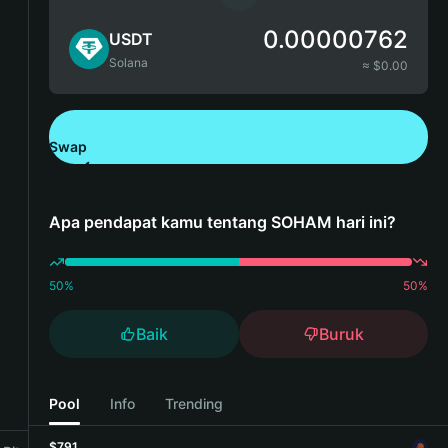
0.00000762
USDT
Solana
≈ $
0.00
Swap
Unduh Bitget Wallet
Apa pendapat kamu tentang SOHAM hari ini?
50
%
50
%
Baik
Buruk
Pool
Info
Trending
$791