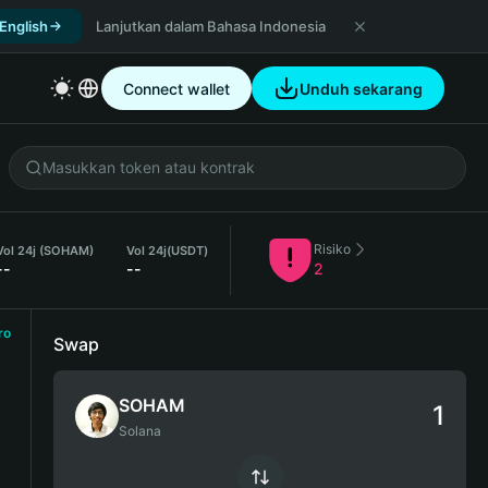
 English
Lanjutkan dalam Bahasa Indonesia
Connect wallet
Unduh sekarang
Risiko
Vol 24j (SOHAM)
Vol 24j
(USDT)
--
--
2
ro
Swap
SOHAM
Solana