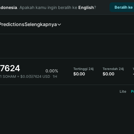
ndonesia
. Apakah kamu ingin beralih ke
English
?
Beralih ke
Predictions
Selengkapnya
}7624
Tertinggi 24j
Terendah 24j
0.00%
$0.00
$0.00
1 SOHAM = $0.0{5}7624 USD
1H
Lite
P