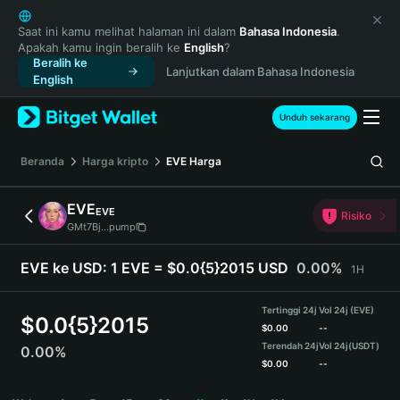
English
日本語
Saat ini kamu melihat halaman ini dalam
Bahasa Indonesia
.
Apakah kamu ingin beralih ke
English
?
Tiếng Việt
Beralih ke
Lanjutkan dalam Bahasa Indonesia
Русский
English
Español (Latinoamérica)
Türkçe
Unduh sekarang
Italiano
Français
Beranda
Harga kripto
EVE
Harga
Deutsch
简体中文
EVE
EVE
Risiko
繁體中文
GMt7Bj...pump
Português (Portugal)
Bahasa Indonesia
EVE ke USD:
1 EVE = $0.0{5}2015 USD
0.00%
1H
ภาษาไทย
हिन्दी
Tertinggi 24j
Vol 24j (EVE)
$
0.0{5}2015
বাংলা
$
0.00
--
Terendah 24j
Vol 24j
(USDT)
0.00%
Español
$
0.00
--
Português (Brasil)
EVE Price Chart
Español (Argentina)