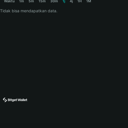
Waktu
1m
5m
15m
30m
1j
4j
1H
1M
Tidak bisa mendapatkan data.