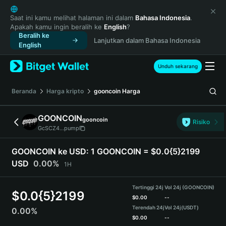
English
日本語
Saat ini kamu melihat halaman ini dalam
Bahasa Indonesia
.
Apakah kamu ingin beralih ke
English
?
Tiếng Việt
Beralih ke
Lanjutkan dalam Bahasa Indonesia
Русский
English
Español (Latinoamérica)
Türkçe
Unduh sekarang
Italiano
Français
Beranda
Harga kripto
gooncoin
Harga
Deutsch
简体中文
GOONCOIN
gooncoin
Risiko
繁體中文
GcSCZ4...pump
Português (Portugal)
Bahasa Indonesia
GOONCOIN ke USD:
1 GOONCOIN = $0.0{5}2199
ภาษาไทย
USD
0.00%
1H
हिन्दी
বাংলা
Tertinggi 24j
Vol 24j (GOONCOIN)
$
0.0{5}2199
Español
$
0.00
--
Terendah 24j
Vol 24j
(USDT)
0.00%
Português (Brasil)
$
0.00
--
Español (Argentina)