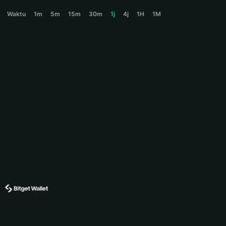
GOONCOIN Price Chart
Waktu
1m
5m
15m
30m
1j
4j
1H
1M