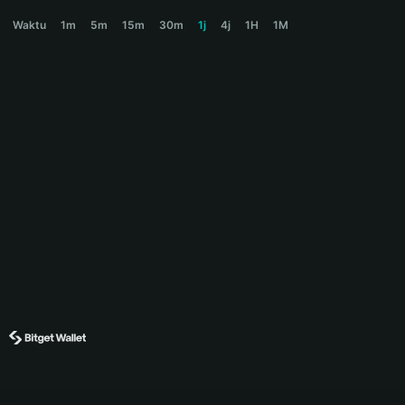
TOBY Price Chart
Waktu
1m
5m
15m
30m
1j
4j
1H
1M