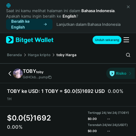
English
日本語
Saat ini kamu melihat halaman ini dalam
Bahasa Indonesia
.
Apakah kamu ingin beralih ke
English
?
Tiếng Việt
Beralih ke
Lanjutkan dalam Bahasa Indonesia
Русский
English
Español (Latinoamérica)
Türkçe
Unduh sekarang
Italiano
Français
Beranda
Harga kripto
toby
Harga
Deutsch
简体中文
TOBY
toby
Risiko
繁體中文
GdHCkb...pump
Português (Portugal)
Bahasa Indonesia
TOBY ke USD:
1 TOBY = $0.0{5}1692 USD
0.00%
ภาษาไทย
1H
हिन्दी
বাংলা
Tertinggi 24j
Vol 24j (TOBY)
$
0.0{5}1692
Español
$
0.00
--
Terendah 24j
Vol 24j
(USDT)
0.00%
Português (Brasil)
$
0.00
--
Español (Argentina)