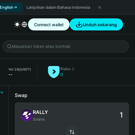
 English
Lanjutkan dalam Bahasa Indonesia
Connect wallet
Unduh sekarang
Risiko
Vol 24j
(USDT)
--
0
ro
Swap
RALLY
Solana