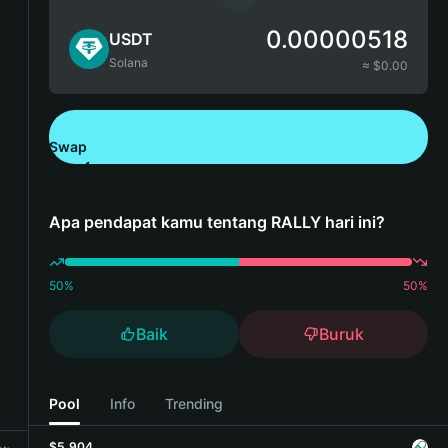
0.00000518
USDT
Solana
≈ $
0.00
Swap
Unduh Bitget Wallet
Apa pendapat kamu tentang RALLY hari ini?
50
%
50
%
Baik
Buruk
Pool
Info
Trending
$5,904