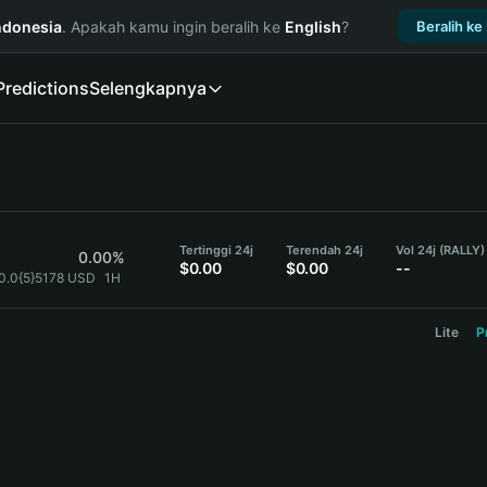
ndonesia
. Apakah kamu ingin beralih ke
English
?
Beralih ke
Predictions
Selengkapnya
Tertinggi 24j
Terendah 24j
Vol 24j (RALLY)
0.00%
$0.00
$0.00
--
0.0{5}5178 USD
1H
Lite
P