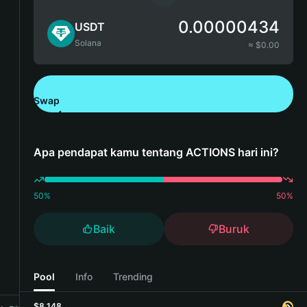
0.00000434
USDT
Solana
≈ $
0.00
Swap
Unduh Bitget Wallet
Apa pendapat kamu tentang ACTIONS hari ini?
50
%
50
%
Baik
Buruk
Pool
Info
Trending
$8,148