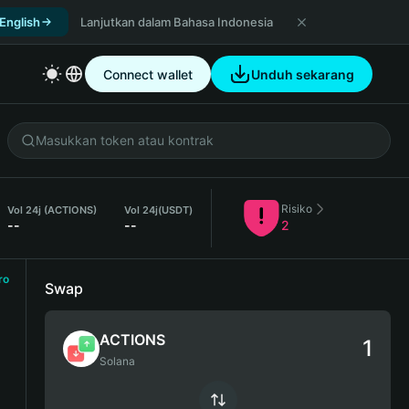
 English
Lanjutkan dalam Bahasa Indonesia
Connect wallet
Unduh sekarang
Risiko
Vol 24j (ACTIONS)
Vol 24j
(USDT)
--
--
2
ro
Swap
ACTIONS
Solana