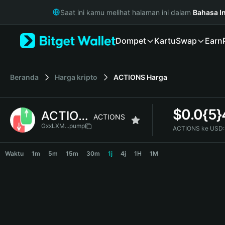
English
Saat ini kamu melihat halaman ini dalam
Bahasa I
日本語
Tiếng Việt
Dompet
Kartu
Swap
Earn
Русский
Español (Latinoamérica)
Türkçe
Italiano
Beranda
Harga kripto
ACTIONS
Harga
Français
Deutsch
$
0.0{5
ACTIONS
简体中文
ACTIONS
繁體中文
GxxLXM...pump
ACTIONS ke USD:
Português (Portugal)
ACTIONS Price Chart
Bahasa Indonesia
Waktu
1m
5m
15m
30m
1j
4j
1H
1M
ภาษาไทย
हिन्दी
বাংলা
Español
Português (Brasil)
Español (Argentina)