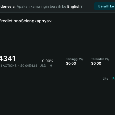
ndonesia
. Apakah kamu ingin beralih ke
English
?
Beralih ke
Predictions
Selengkapnya
}4341
Tertinggi 24j
Terendah 24j
0.00%
$0.00
$0.00
1 ACTIONS = $0.0{5}4341 USD
1H
Lite
P