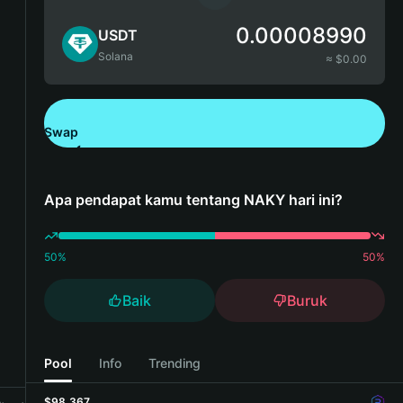
0.00008990
USDT
Solana
≈ $
0.00
Swap
Unduh Bitget Wallet
Apa pendapat kamu tentang NAKY hari ini?
50
%
50
%
Baik
Buruk
Pool
Info
Trending
$98,367