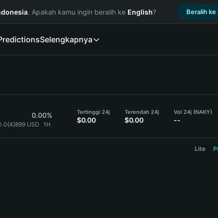
ndonesia
. Apakah kamu ingin beralih ke
English
?
Beralih ke
Predictions
Selengkapnya
Tertinggi 24j
Terendah 24j
Vol 24j (NAKY)
0.00%
$0.00
$0.00
--
0.0{4}899 USD
1H
Lite
P