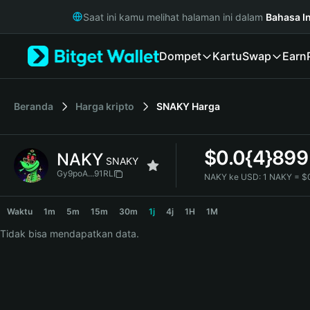
English
Saat ini kamu melihat halaman ini dalam
Bahasa I
日本語
Tiếng Việt
Dompet
Kartu
Swap
Earn
Русский
Español (Latinoamérica)
Türkçe
Italiano
Beranda
Harga kripto
SNAKY
Harga
Français
Deutsch
$
0.0{4}899
NAKY
简体中文
SNAKY
繁體中文
Gy9poA...91RL
NAKY ke USD:
1 NAKY = $
Português (Portugal)
NAKY Price Chart
Bahasa Indonesia
Waktu
1m
5m
15m
30m
1j
4j
1H
1M
ภาษาไทย
Tidak bisa mendapatkan data.
हिन्दी
বাংলা
Español
Português (Brasil)
Español (Argentina)