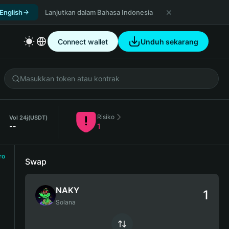
 English
Lanjutkan dalam Bahasa Indonesia
Connect wallet
Unduh sekarang
Risiko
Vol 24j
(USDT)
--
1
ro
Swap
NAKY
Solana