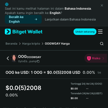
English
日本語
Saat ini kamu melihat halaman ini dalam
Bahasa Indonesia
.
Apakah kamu ingin beralih ke
English
?
Tiếng Việt
Beralih ke
Lanjutkan dalam Bahasa Indonesia
Русский
English
Español (Latinoamérica)
Türkçe
Unduh sekarang
Italiano
Français
Beranda
Harga kripto
OOGWGAY
Harga
Deutsch
简体中文
OOG
OOGWGAY
Risiko
繁體中文
GytvEb...pump
Português (Portugal)
Bahasa Indonesia
OOG ke USD:
1 OOG = $0.0{5}2008 USD
0.00%
1H
ภาษาไทย
हिन्दी
Tertinggi 24j
Vol 24j (OOG)
$
0.0{5}2008
বাংলা
$
0.00
--
Terendah 24j
Vol 24j
(USDT)
0.00%
Español
$
0.00
--
Português (Brasil)
OOG Price Chart
Español (Argentina)