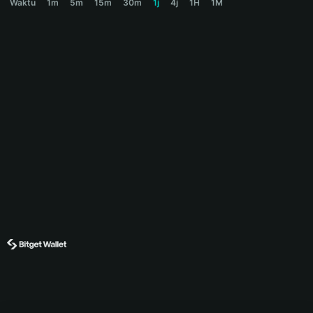
Waktu
1m
5m
15m
30m
1j
4j
1H
1M