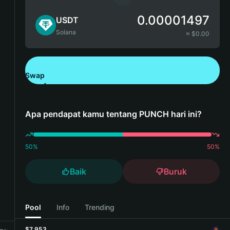
0.00001497
USDT
Solana
≈ $
0.00
Swap
Unduh Bitget Wallet
Apa pendapat kamu tentang PUNCH hari ini?
50
%
50
%
Baik
Buruk
Pool
Info
Trending
$7,953