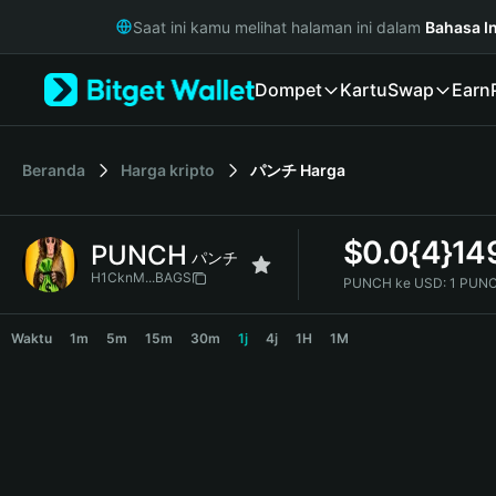
English
Saat ini kamu melihat halaman ini dalam
Bahasa I
日本語
Tiếng Việt
Dompet
Kartu
Swap
Earn
Русский
Español (Latinoamérica)
Türkçe
Italiano
Beranda
Harga kripto
パンチ
Harga
Français
Deutsch
$
0.0{4}14
PUNCH
简体中文
パンチ
繁體中文
H1CknM...BAGS
PUNCH ke USD:
1 PUNC
Português (Portugal)
PUNCH Price Chart
Bahasa Indonesia
Waktu
1m
5m
15m
30m
1j
4j
1H
1M
ภาษาไทย
हिन्दी
বাংলা
Español
Português (Brasil)
Español (Argentina)