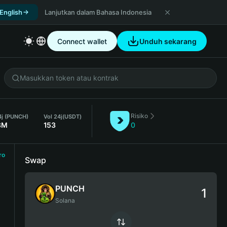
 English
Lanjutkan dalam Bahasa Indonesia
Connect wallet
Unduh sekarang
Risiko
4j (PUNCH)
Vol 24j
(USDT)
8M
153
0
ro
Swap
PUNCH
Solana