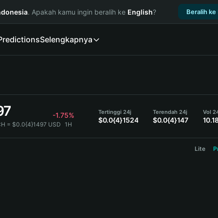
ndonesia
. Apakah kamu ingin beralih ke
English
?
Beralih ke
Predictions
Selengkapnya
97
Tertinggi 24j
Terendah 24j
Vol 2
-1.75%
$0.0{4}1524
$0.0{4}147
10.1
H = $0.0{4}1497 USD
1H
Lite
P