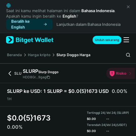
English
日本語
Saat ini kamu melihat halaman ini dalam
Bahasa Indonesia
.
Apakah kamu ingin beralih ke
English
?
Tiếng Việt
Beralih ke
Lanjutkan dalam Bahasa Indonesia
Русский
English
Español (Latinoamérica)
Türkçe
Unduh sekarang
Italiano
Français
Beranda
Harga kripto
Slurp Doggo
Harga
Deutsch
简体中文
SLURP
Slurp Doggo
SLU
Risiko
繁體中文
HDD8Gr...9gag
Português (Portugal)
Bahasa Indonesia
SLURP ke USD:
1 SLURP = $0.0{5}1673 USD
0.00%
ภาษาไทย
1H
हिन्दी
বাংলা
Tertinggi 24j
Vol 24j (SLURP)
$
0.0{5}1673
Español
$
0.00
--
Terendah 24j
Vol 24j
(USDT)
0.00%
Português (Brasil)
$
0.00
--
Español (Argentina)