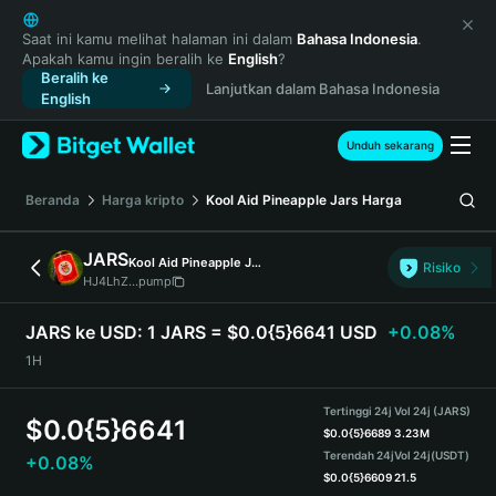
English
日本語
Saat ini kamu melihat halaman ini dalam
Bahasa Indonesia
.
Apakah kamu ingin beralih ke
English
?
Tiếng Việt
Beralih ke
Lanjutkan dalam Bahasa Indonesia
Русский
English
Español (Latinoamérica)
Türkçe
Unduh sekarang
Italiano
Français
Beranda
Harga kripto
Kool Aid Pineapple Jars
Harga
Deutsch
简体中文
JARS
Kool Aid Pineapple Jars
Risiko
繁體中文
HJ4LhZ...pump
Português (Portugal)
Bahasa Indonesia
JARS ke USD:
1 JARS = $0.0{5}6641 USD
+0.08%
ภาษาไทย
1H
हिन्दी
বাংলা
Tertinggi 24j
Vol 24j (JARS)
$
0.0{5}6641
Español
$
0.0{5}6689
3.23M
Terendah 24j
Vol 24j
(USDT)
+0.08%
Português (Brasil)
$
0.0{5}6609
21.5
Español (Argentina)