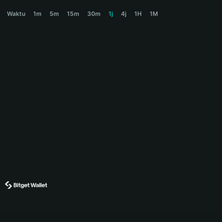
JARS Price Chart
Waktu
1m
5m
15m
30m
1j
4j
1H
1M