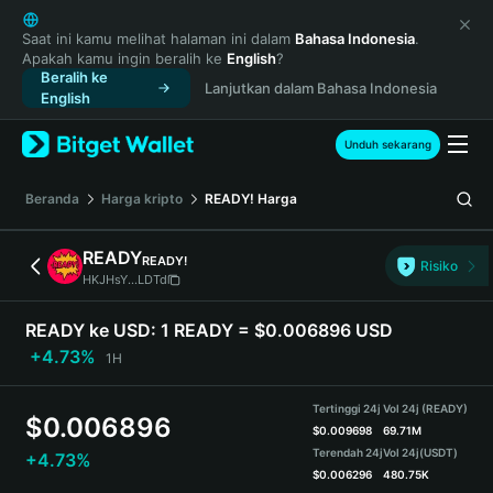
English
日本語
Saat ini kamu melihat halaman ini dalam
Bahasa Indonesia
.
Apakah kamu ingin beralih ke
English
?
Tiếng Việt
Beralih ke
Lanjutkan dalam Bahasa Indonesia
Русский
English
Español (Latinoamérica)
Türkçe
Unduh sekarang
Italiano
Français
Beranda
Harga kripto
READY!
Harga
Deutsch
简体中文
READY
READY!
Risiko
繁體中文
HKJHsY...LDTd
Português (Portugal)
Bahasa Indonesia
READY ke USD:
1 READY = $0.006896 USD
ภาษาไทย
+4.73%
1H
हिन्दी
বাংলা
Tertinggi 24j
Vol 24j (READY)
$
0.006896
Español
$
0.009698
69.71M
Terendah 24j
Vol 24j
(USDT)
+4.73%
Português (Brasil)
$
0.006296
480.75K
Español (Argentina)