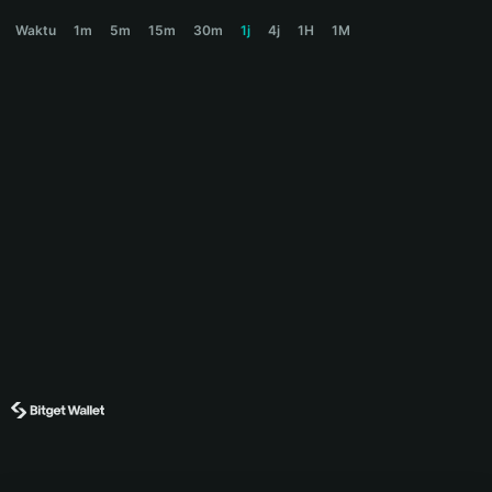
READY Price Chart
Waktu
1m
5m
15m
30m
1j
4j
1H
1M