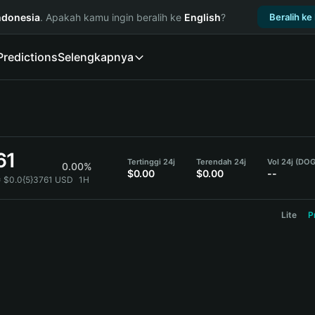
ndonesia
. Apakah kamu ingin beralih ke
English
?
Beralih ke
Predictions
Selengkapnya
61
Tertinggi 24j
Terendah 24j
Vol 24j (DO
0.00%
$0.00
$0.00
--
 $0.0{5}3761 USD
1H
Lite
P