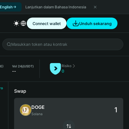
 English
Lanjutkan dalam Bahasa Indonesia
Connect wallet
Unduh sekarang
Risiko
GE)
Vol 24j
(USDT)
--
0
ro
Swap
DOGE
Solana