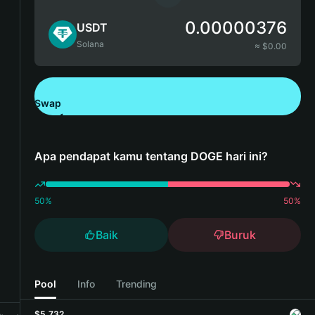
0.00000376
USDT
Solana
≈ $
0.00
Swap
Unduh Bitget Wallet
Apa pendapat kamu tentang DOGE hari ini?
50
%
50
%
Baik
Buruk
Pool
Info
Trending
$5,732