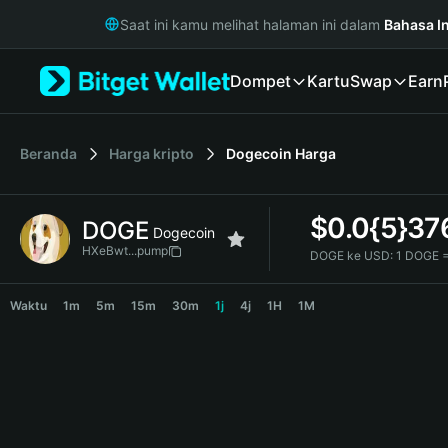
English
Saat ini kamu melihat halaman ini dalam
Bahasa I
日本語
Tiếng Việt
Dompet
Kartu
Swap
Earn
Русский
Español (Latinoamérica)
Türkçe
Italiano
Beranda
Harga kripto
Dogecoin
Harga
Français
Deutsch
$
0.0{5}37
DOGE
简体中文
Dogecoin
繁體中文
HXeBwt...pump
DOGE ke USD:
1 DOGE =
Português (Portugal)
DOGE Price Chart
Bahasa Indonesia
Waktu
1m
5m
15m
30m
1j
4j
1H
1M
ภาษาไทย
हिन्दी
বাংলা
Español
Português (Brasil)
Español (Argentina)